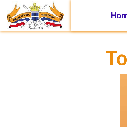
Ho
To