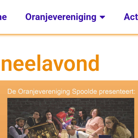
me
Oranjevereniging
Act
neelavond